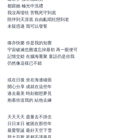
都跟她 極光中洗禮
我沒再懦怯 苦戰死守到底
陪伴到天涯底 自由亂唱狂戀到老
未疑惑過 我可以發誓
痛亦快樂 你是我的知覺
宇宙破滅也難遺忘掉最初 再一眼便可
記憶交錯 在腦海重聚 童話仍是你我
仍然像這樣已不錯
或在日後 坐在海邊碰面
開心分享 成就在這些年
過去最美 時刻都想夢見
抱着你送我的 結他去練
天天天天 盡量去不掛念
日日末日 被困在那些年
最愛聖誕 最好天空下雪
我太百厭 死都不講再見