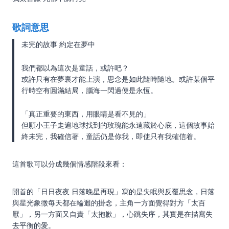
歌詞意思
未完的故事 約定在夢中
我們都以為這次是童話，或許吧？
或許只有在夢裏才能上演，思念是如此隨時隨地。或許某個平
行時空有圓滿結局，腦海一閃過便是永恆。
「真正重要的東西，用眼睛是看不見的」
但願小王子走遍地球找到的玫瑰能永遠藏於心底，這個故事始
終未完，我確信著，童話仍是你我，即使只有我確信着。
這首歌可以分成幾個情感階段來看：
開首的「日日夜夜 日落晚星再現」寫的是失眠與反覆思念，日落
與星光象徵每天都在輪迴的掛念，主角一方面覺得對方「太百
厭」，另一方面又自責「太抱歉」，心跳失序，其實是在描寫失
去平衡的愛。