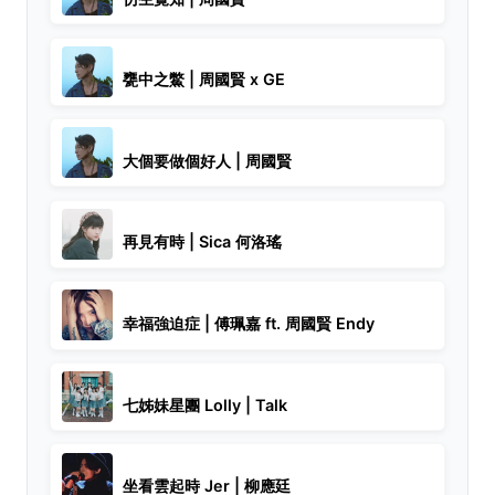
甕中之鱉 | 周國賢 x GE
大個要做個好人 | 周國賢
再見有時 | Sica 何洛瑤
幸福強迫症 | 傅珮嘉 ft. 周國賢 Endy
七姊妹星團 Lolly | Talk
坐看雲起時 Jer | 柳應廷