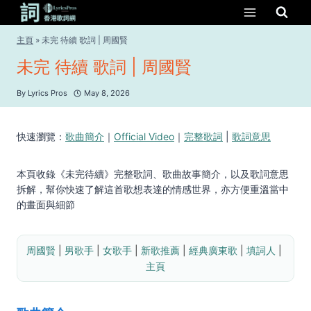
Skip
to
content
主頁
»
未完 待續 歌詞 | 周國賢
未完 待續 歌詞 | 周國賢
By
Lyrics Pros
May 8, 2026
快速瀏覽：
歌曲簡介
｜
Official Video
｜
完整歌詞
|
歌詞意思
本頁收錄《未完待續》完整歌詞、歌曲故事簡介，以及歌詞意思
拆解，幫你快速了解這首歌想表達的情感世界，亦方便重溫當中
的畫面與細節
周國賢
 | 
男歌手
 | 
女歌手
 | 
新歌推薦
 | 
經典廣東歌
 | 
填詞人
 | 
主頁