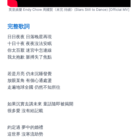
英皇娛樂 Endy Chow 周國賢《未完 待續》(Stars Still to Dance) [Official MV]
完整歌詞
日日夜夜 日落晚星再現
十日十夜 夜夜沒法安眠
你太百厭 迷宮中怎連線
我太抱歉 脈搏失了焦點
若是月亮 仍未沉睡發覺
放眼某角 有個心通處盪
走遍地球全國 仍然不知所往
如果沉實去講未來 童話隨即被揭開
很多愛 沒有給記載
約定過 夢中的婚禮
這世界 沒寒流助勢