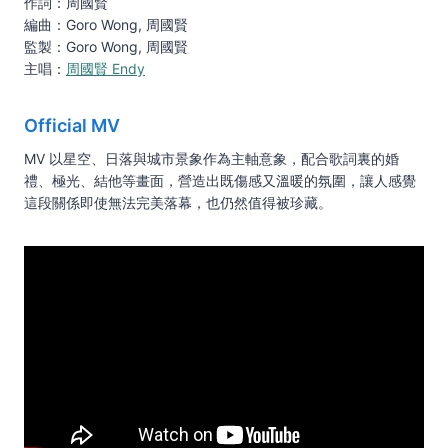
作詞：周國賢
編曲：Goro Wong, 周國賢
監製：Goro Wong, 周國賢
主唱：
周國賢 Endy
Official MV
MV 以星空、日落與城市景象作為主軸意象，配合歌詞裏的婚
禮、極光、結他等畫面，營造出既傷感又溫暖的氛圍，讓人感覺
這段關係即使無法完美落幕，也仍然值得被珍藏。