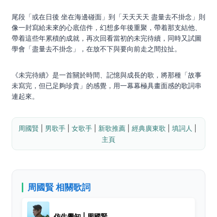
尾段「或在日後 坐在海邊碰面」到「天天天天 盡量去不掛念」則
像一封寫給未來的心底信件，幻想多年後重聚，帶着那支結他、
帶着這些年累積的成就，再次回看當初的未完待續，同時又試圖
學會「盡量去不掛念」，在放不下與要向前走之間拉扯。
《未完待續》是一首關於時間、記憶與成長的歌，將那種「故事
未寫完，但已足夠珍貴」的感覺，用一幕幕極具畫面感的歌詞串
連起來。
周國賢
 | 
男歌手
 | 
女歌手
 | 
新歌推薦
 | 
經典廣東歌
 | 
填詞人
 | 
主頁
周國賢 相關歌詞
仿生覺知 | 周國賢