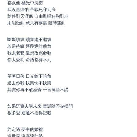
都跟他 極光中洗禮
我沒再懼怕 苦戰死守到底
陪伴到天涯底 自由亂唱狂戀到老
未能做到 就只有夢裏 隨時遇到
斷斷續續 續集繼不繼續
若是待續 逐段逐吋煎熬
我太老套 還想改寫命數
你太愛耗 命譜都算不到
望著日落 日光餘下暗角
過去你我 快樂快不快樂
其實你再不敢感覺 千言萬語不講
如果沉實去講未來 童話隨即被揭開
很多愛 通通不捨得記載
約定過 夢中的婚禮
這世界 沒寒流助勢