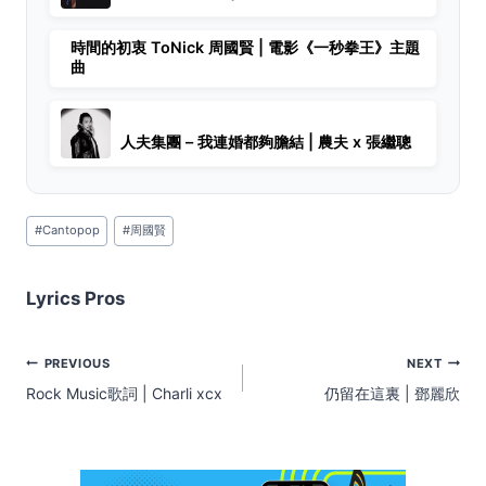
時間的初衷 ToNick 周國賢 | 電影《一秒拳王》主題
曲
人夫集團 – 我連婚都夠膽結 | 農夫 x 張繼聰
Post
#
Cantopop
#
周國賢
Tags:
Lyrics Pros
Post
PREVIOUS
NEXT
navigation
Rock Music歌詞 | Charli xcx
仍留在這裏 | 鄧麗欣