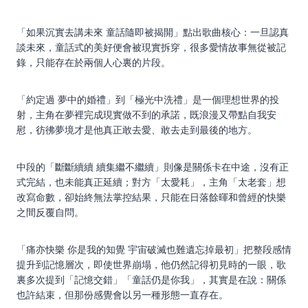
「如果沉實去講未來 童話隨即被揭開」點出歌曲核心：一旦認真
談未來，童話式的美好便會被現實拆穿，很多愛情故事無從被記
錄，只能存在於兩個人心裏的片段。
「約定過 夢中的婚禮」到「極光中洗禮」是一個理想世界的投
射，主角在夢裡完成現實做不到的承諾，既浪漫又帶點自我安
慰，彷彿夢境才是他真正敢去愛、敢去走到最後的地方。
中段的「斷斷續續 續集繼不繼續」則像是關係卡在中途，沒有正
式完結，也未能真正延續；對方「太愛耗」，主角「太老套」想
改寫命數，卻始終無法掌控結果，只能在日落餘暉和曾經的快樂
之間反覆自問。
「痛亦快樂 你是我的知覺 宇宙破滅也難遺忘掉最初」把整段感情
提升到記憶層次，即使世界崩塌，他仍然記得初見時的一眼，歌
裏多次提到「記憶交錯」「童話仍是你我」，其實是在說：關係
也許結束，但那份感覺會以另一種形態一直存在。