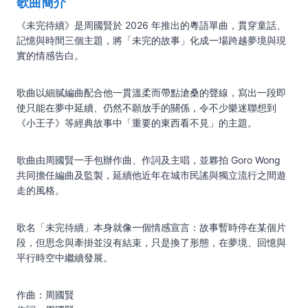
歌曲簡介
《未完待續》是周國賢於 2026 年推出的粵語單曲，貫穿童話、
記憶與時間三個主題，將「未完的故事」化成一場跨越夢境與現
實的情感告白。
歌曲以細膩編曲配合他一貫溫柔而帶點滄桑的聲線，寫出一段即
使只能在夢中延續、仍然不願放手的關係，令不少樂迷聯想到
《小王子》等經典故事中「重要的東西看不見」的主題。
歌曲由周國賢一手包辦作曲、作詞及主唱，並夥拍 Goro Wong
共同擔任編曲及監製，延續他近年在城市民謠與獨立流行之間遊
走的風格。
歌名「未完待續」本身就像一個情感宣言：故事暫時停在某個片
段，但思念與牽掛並沒有結束，只是換了形態，在夢境、回憶與
平行時空中繼續發展。
作曲：周國賢