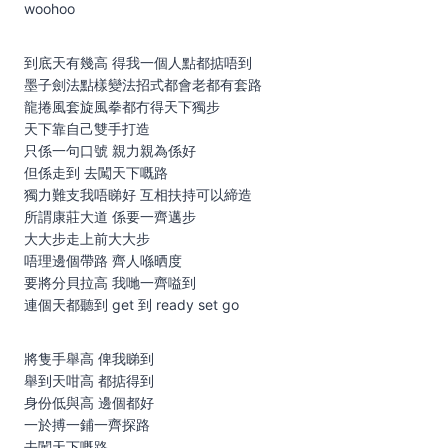
woohoo
到底天有幾⾼ 得我⼀個⼈點都掂唔到
墨⼦劍法點樣變法招式都會老都有套路
⿓捲風套旋風拳都冇得天下獨步
天下靠⾃⼰雙⼿打造
只係⼀句⼝號 親⼒親為係好
但係走到 去闖天下嘅路
獨⼒難⽀我唔睇好 互相扶持可以締造
所謂康莊⼤道 係要⼀齊邁步
⼤⼤步走上前⼤⼤步
唔理邊個帶路 齊⼈喺晒度
要將分⾙拉⾼ 我哋⼀齊嗌到
連個天都聽到 get 到 ready set go
將隻⼿舉⾼ 俾我睇到
舉到天咁⾼ 都掂得到
⾝份低與⾼ 邊個都好
⼀於搏⼀鋪⼀齊探路
去闖天下嘅路