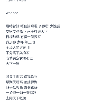
woohoo
幾時都話 唔使講嘢啦 多做嘢 少說話
耍家耍多幾吓 兩⼿打遍天下
⽬標加碼 冇得⼀個獨家
我加你 家吓 加上他
全場⼈類這剎那
不分⾼下與⾝家
老幼男定女哪有差
天下⼀家
將隻⼿舉⾼ 俾我睇到
舉到天咁⾼ 都掂得到
⾝份低與⾼ 邊個都好
⼀於搏⼀鋪⼀齊探路
去闖天下嘅路