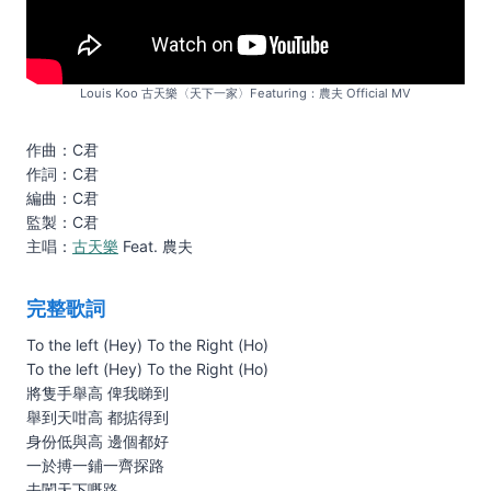
Louis Koo 古天樂〈天下⼀家〉Featuring：農夫 Official MV
作曲：C君
作詞：C君
編曲：C君
監製：C君
主唱：
古天樂
Feat. 農夫
完整歌詞
To the left (Hey) To the Right (Ho)
To the left (Hey) To the Right (Ho)
將隻⼿舉⾼ 俾我睇到
舉到天咁⾼ 都掂得到
⾝份低與⾼ 邊個都好
⼀於搏⼀鋪⼀齊探路
去闖天下嘅路