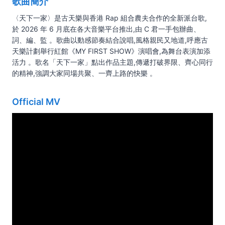
歌曲簡介
〈天下一家〉是古天樂與香港 Rap 組合農夫合作的全新派台歌,
於 2026 年 6 月底在各大音樂平台推出,由 C 君一手包辦曲、
詞、編、監 。歌曲以動感節奏結合說唱,風格親民又地道,呼應古
天樂計劃舉行紅館《MY FIRST SHOW》演唱會,為舞台表演加添
活力 。歌名「天下一家」點出作品主題,傳遞打破界限、齊心同行
的精神,強調大家同場共聚、一齊上路的快樂 。
Official MV