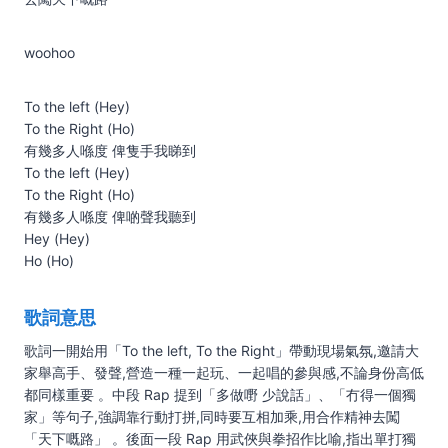
woohoo
To the left (Hey)
To the Right (Ho)
有幾多⼈喺度 俾隻⼿我睇到
To the left (Hey)
To the Right (Ho)
有幾多⼈喺度 俾啲聲我聽到
Hey (Hey)
Ho (Ho)
歌詞意思
歌詞一開始用「To the left, To the Right」帶動現場氣氛,邀請大
家舉高手、發聲,營造一種一起玩、一起唱的參與感,不論身份高低
都同樣重要 。中段 Rap 提到「多做嘢 少說話」、「冇得一個獨
家」等句子,強調靠行動打拼,同時要互相加乘,用合作精神去闖
「天下嘅路」 。後面一段 Rap 用武俠與拳招作比喻,指出單打獨