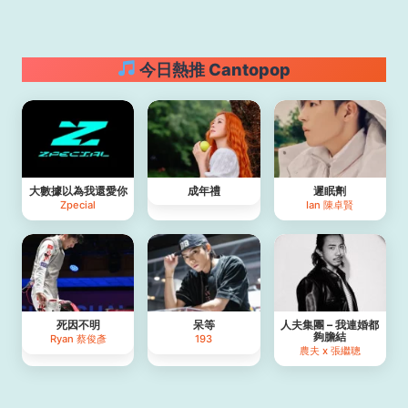
今日熱推 Cantopop
大數據以為我還愛你
成年禮
遲眠劑
Zpecial
Ian 陳卓賢
死因不明
呆等
人夫集團 – 我連婚都
夠膽結
Ryan 蔡俊彥
193
農夫 x 張繼聰