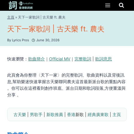
Skip
to
content
主頁
»
天下⼀家歌詞 | 古天樂 ft. 農夫
天下⼀家歌詞 | 古天樂 ft. 農夫
By
Lyrics Pros
June 30, 2026
快速瀏覽：
歌曲簡介
｜
Official MV
｜
完整歌詞
|
歌詞意思
此頁會為你整理〈天下一家〉的完整歌詞、歌曲資料以及背後訊
息,幫助樂迷快速掌握古天樂聯同農夫這首最新派台歌的重點內容
。你可以在這裡看到創作班底、派台日期和歌詞段落,方便重溫與
分享 。
古天樂
 | 
男歌手
 | 
新歌推薦
 | 
香港
新歌 | 
經典廣東歌
 | 
主頁