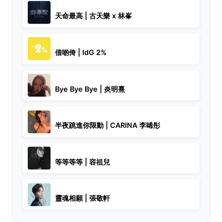
天命最高 | 古天樂 x 林峯
借啲倚 | IdG 2%
Bye Bye Bye | 炎明熹
半夜跳進你限動 | CARINA 李晞彤
等等等等 | 容祖兒
靈魂相願 | 張敬軒