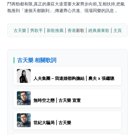
鬥再勁都有限,真正的康莊大道需要大家齊步向前,互相扶持,把氣
氛推到「連個天都聽到」,傳遞齊心共進、現場同樂的訊息 。
古天樂
 | 
男歌手
 | 
新歌推薦
 | 
香港
新歌 | 
經典廣東歌
 | 
主頁
古天樂 相關歌詞
人夫集團 – 我連婚都夠膽結 | 農夫 x 張繼聰
無時空之戀 | 古天樂 宣萱
世紀大騙局 | 古天樂