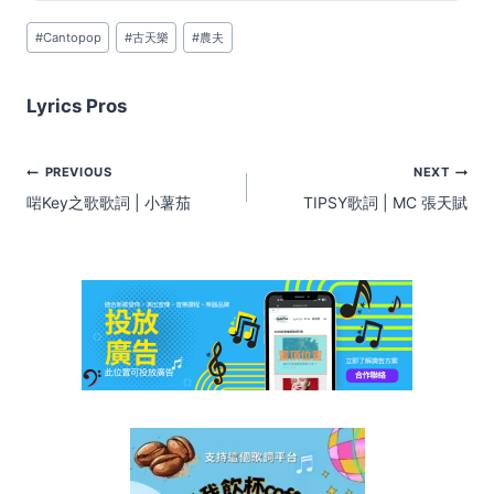
Post
#
Cantopop
#
古天樂
#
農夫
Tags:
Lyrics Pros
Post
PREVIOUS
NEXT
navigation
啱Key之歌歌詞 | 小薯茄
TIPSY歌詞 | MC 張天賦