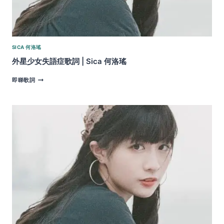
SICA 何洛瑤
外星少女失語症歌詞 | Sica 何洛瑤
外
即睇歌詞
星
少
女
失
語
症
歌
詞
|
SICA
何
洛
瑤