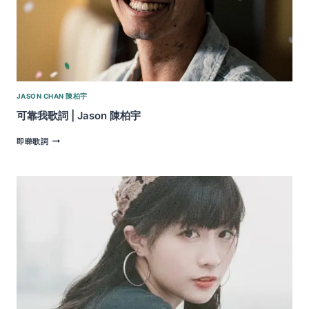
何
洛
瑤
JASON CHAN 陳柏宇
可靠我歌詞 | Jason 陳柏宇
可
即睇歌詞
靠
我
歌
詞
|
JASON
陳
柏
宇