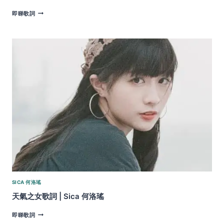
BE
即睇歌詞
FRIEND
OK?
歌
詞
|SICA
何
洛
瑤
SICA 何洛瑤
天氣之女歌詞 | Sica 何洛瑤
天
即睇歌詞
氣