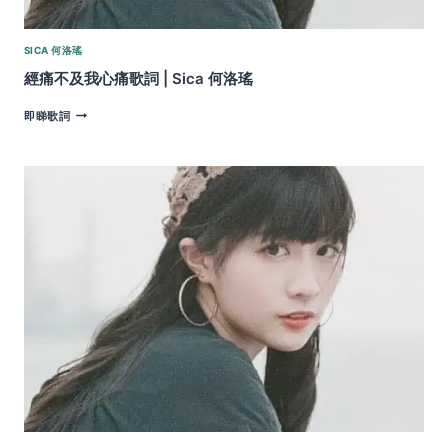
SICA 何洛瑤
經痛不及我心痛歌詞 | Sica 何洛瑤
經
即睇歌詞
痛
不
及
我
心
痛
歌
詞
|
SICA
何
洛
瑤