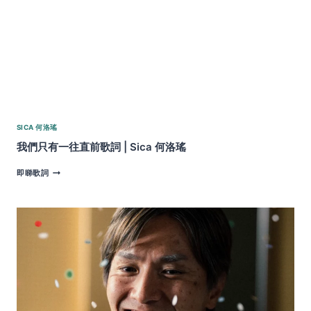
SICA 何洛瑤
我們只有一往直前歌詞 | Sica 何洛瑤
我
即睇歌詞
們
只
有
一
往
直
前
歌
詞
|
SICA