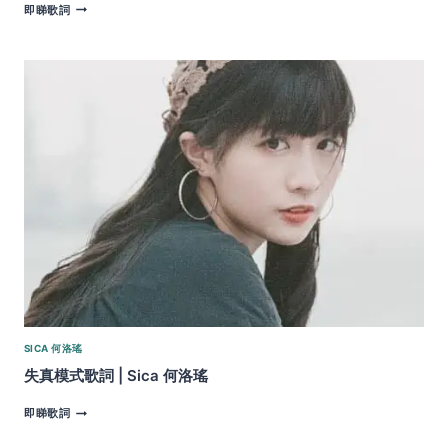
深
即睇歌詞
宵
便
利
愛
歌
詞
|
SICA
何
洛
瑤
SICA 何洛瑤
失真模式歌詞 | Sica 何洛瑤
失
即睇歌詞
真
模