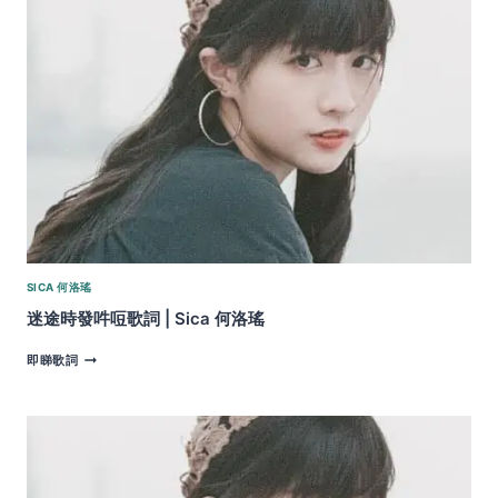
|
SICA
何
洛
瑤
SICA 何洛瑤
迷途時發吽哣歌詞 | Sica 何洛瑤
迷
即睇歌詞
途
時
發
吽
哣
歌
詞