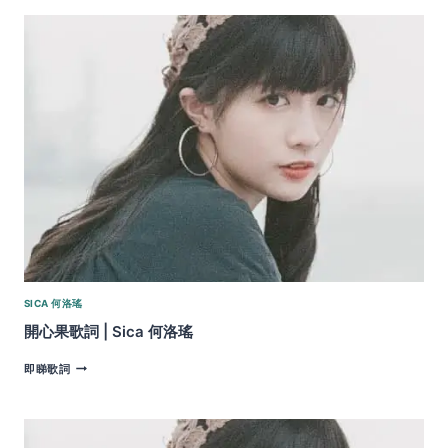
式
歌
詞
|
SICA
何
洛
瑤
SICA 何洛瑤
開心果歌詞 | Sica 何洛瑤
開
即睇歌詞
心
果
歌
詞