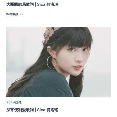
大團圓結局歌詞 | Sica 何洛瑤
大
即睇歌詞
團
圓
結
局
歌
詞
|
SICA
何
洛
瑤
SICA 何洛瑤
深宵便利愛歌詞 | Sica 何洛瑤