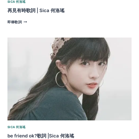
SICA 何洛瑤
再見有時歌詞 | Sica 何洛瑤
再
即睇歌詞
見
有
時
歌
詞
|
SICA
何
洛
瑤
SICA 何洛瑤
be friend ok?歌詞 |Sica 何洛瑤