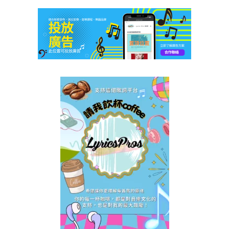
之
女
歌
詞
|
SICA
何
洛
瑤