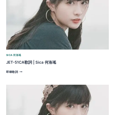
|
SICA
何
洛
瑤
SICA 何洛瑤
JET-51CA歌詞 | Sica 何洛瑤
JET-
即睇歌詞
51CA
歌
詞
|
SICA
何
洛
瑤