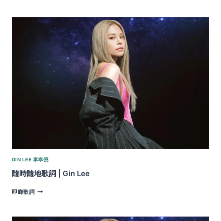
知
道
的
情
歌
歌
詞
|
GIN
LEE
GIN LEE 李幸倪
隨時隨地歌詞 | Gin Lee
隨
即睇歌詞
時
隨
地