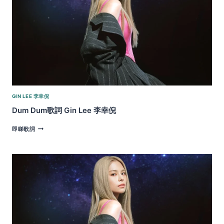
LEE
李
幸
倪
GIN LEE 李幸倪
Dum Dum歌詞 Gin Lee 李幸倪
DUM
即睇歌詞
DUM
歌
詞
GIN
LEE
李
幸
倪