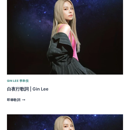
歌
詞
|
GIN
LEE
GIN LEE 李幸倪
白夜行歌詞 | Gin Lee
白
即睇歌詞
夜
行
歌
詞
|
GIN