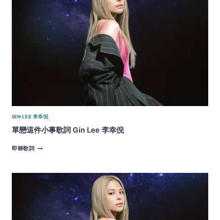
幸
倪
GIN LEE 李幸倪
單戀這件小事歌詞 Gin Lee 李幸倪
單
即睇歌詞
戀
這
件
小
事
歌
詞
GIN