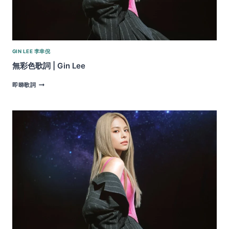
GIN LEE 李幸倪
無彩色歌詞 | Gin Lee
無
即睇歌詞
彩
色
歌
詞
|
GIN
LEE