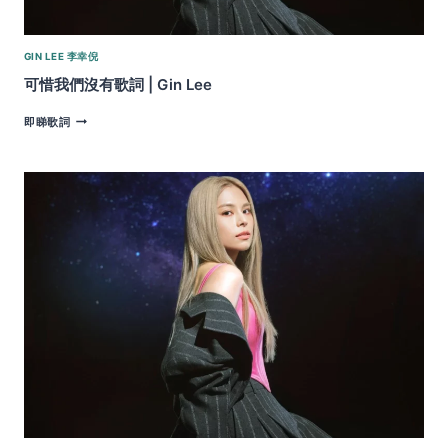
GIN LEE 李幸倪
可惜我們沒有歌詞 | Gin Lee
可
即睇歌詞
惜
我
們
沒
有
歌
詞
|
GIN
LEE