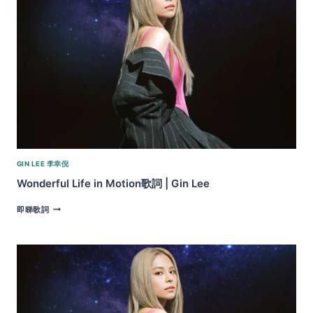
LEE
GIN LEE 李幸倪
Wonderful Life in Motion歌詞 | Gin Lee
WONDERFUL
即睇歌詞
LIFE
IN
MOTION
歌
詞
|
GIN
LEE