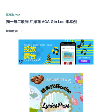
江海迦 AGA
獨一無二歌詞 江海迦 AGA Gin Lee 李幸倪
獨
即睇歌詞
一
無
二
歌
詞
江
海
迦
AGA
GIN
LEE
李
幸
倪