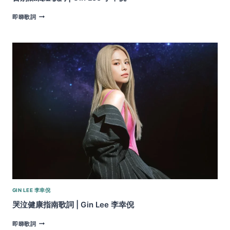
告
即睇歌詞
別
煤
氣
燈
歌
詞
|
GIN
LEE
李
幸
倪
GIN LEE 李幸倪
哭泣健康指南歌詞 | Gin Lee 李幸倪
哭
即睇歌詞
泣