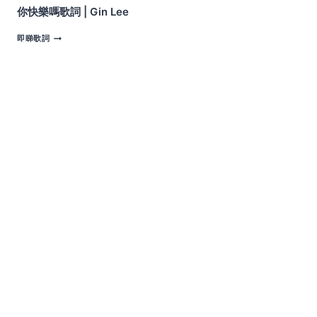
你快樂嗎歌詞 | Gin Lee
你
即睇歌詞
快
樂
嗎
歌
詞
|
GIN
LEE