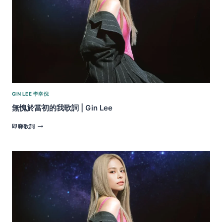
GIN LEE 李幸倪
無愧於當初的我歌詞 | Gin Lee
無
即睇歌詞
愧
於
當
初
的
我
歌
詞
|
GIN
LEE