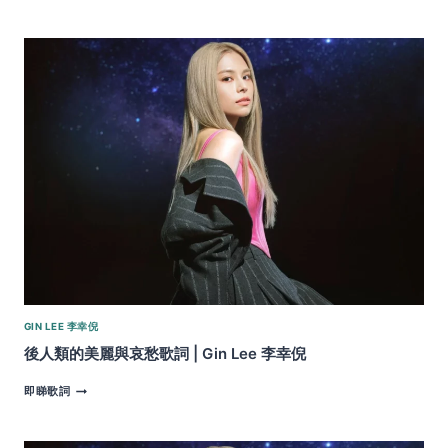
健
康
指
南
歌
詞
|
GIN
LEE
李
幸
倪
GIN LEE 李幸倪
後人類的美麗與哀愁歌詞 | Gin Lee 李幸倪
後
即睇歌詞
人
類
的