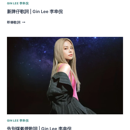
GIN LEE 李幸倪
新牌仔歌詞 | Gin Lee 李幸倪
新
即睇歌詞
牌
仔
歌
詞
|
GIN
LEE
李
幸
倪
GIN LEE 李幸倪
告別煤氣燈歌詞 | Gin Lee 李幸倪