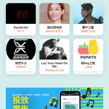
Syndicate
隕石與地球
甕中之鱉
JFYT
Sammi 鄭秀文
周國賢 x GE
我們不分
Lay Your Head On
啱Key之歌
Me
ERROR
小薯茄
Stanley 邱士縉