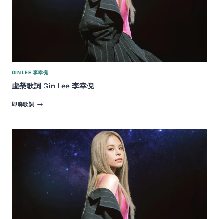
GIN LEE 李幸倪
虛榮歌詞 Gin Lee 李幸倪
虛
即睇歌詞
榮
歌
詞
GIN
LEE
李
幸
倪