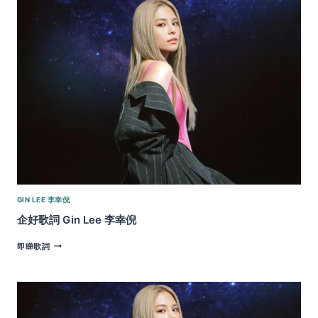
美
麗
與
哀
愁
歌
詞
|
GIN
LEE
李
幸
倪
GIN LEE 李幸倪
企好歌詞 Gin Lee 李幸倪
企
即睇歌詞
好
歌
詞
GIN
LEE
李