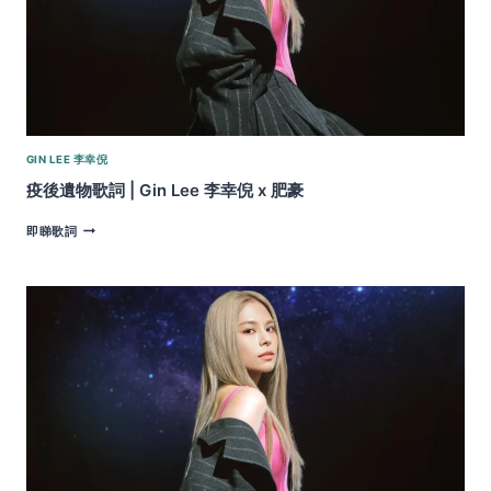
GIN LEE 李幸倪
疫後遺物歌詞 | Gin Lee 李幸倪 x 肥豪
疫
即睇歌詞
後
遺
物
歌
詞
|
GIN
LEE
李
幸
倪 X
肥
豪