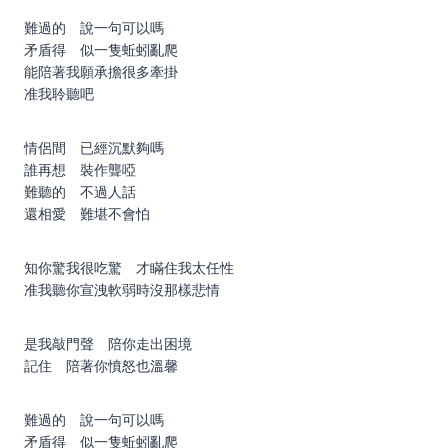
難過的 說一句可以嗎
矛盾得 似一隻蚯蚓亂爬
能陪著我願承擔很多牽掛
准我聆聽吧
情侶間 已經沉默夠嗎
誰再想 裝作聾啞
難聽的 不過人話
還相愛 難堪不會怕
知你驚我很吃驚 才瞞住我太任性
准我聽你宣洩軟弱時沒那樣悲情
是我敲門聲 陪你走出困境
記住 陪著你憤怒也溫馨
難過的 說一句可以嗎
矛盾得 似一隻蚯蚓亂爬