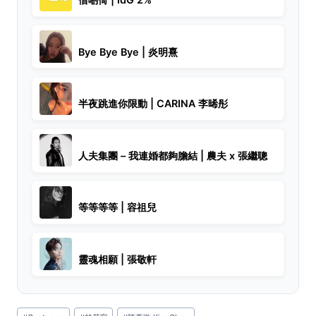
Bye Bye Bye | 炎明熹
半夜跳進你限動 | CARINA 李晞彤
人夫集團 – 我連婚都夠膽結 | 農夫 x 張繼聰
等等等等 | 容祖兒
靈魂相願 | 張敬軒
Post