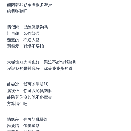
能陪著我願承擔很多牽掛
給我聆聽吧
情侶間 已經沉默夠嗎
誰再想 裝作聾啞
難聽的 不過人話
還相愛 難堪不要怕
大喊也好大叫也好 哭泣不必怕我聽到
沒說我知是對我好 你愛我我是知道
能破冰 我可以講笑話
層次低 你可以恥笑肉麻
能陪著你沒其他不必牽掛
方算情侶吧
情緒差 你可胡亂爆炸
誰要講 優美童話