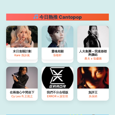
今日熱推 Cantopop
末日進睡計劃
靈魂相願
人夫集團 – 我連婚都
夠膽結
Kare 孫詠嵐
張敬軒
農夫 x 張繼聰
在兩個心中間坐下
我們不分合唱版
負評王
Cy Leo ft.王菀之
ERROR x 謝安琪
吳保錡