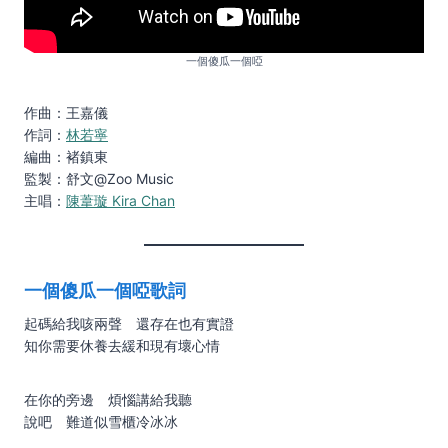
一個傻瓜一個啞
作曲：王嘉儀
作詞：
林若寧
編曲：褚鎮東
監製：舒文@Zoo Music
主唱：
陳葦璇 Kira Chan
一個傻瓜一個啞歌詞
起碼給我咳兩聲 還存在也有實證
知你需要休養去緩和現有壞心情
在你的旁邊 煩惱講給我聽
說吧 難道似雪櫃冷冰冰