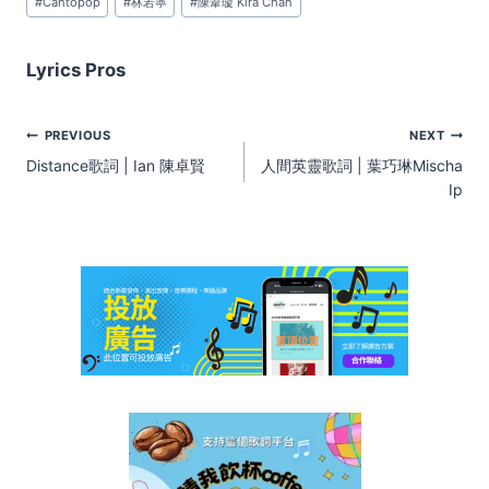
#
Cantopop
#
林若寧
#
陳葦璇 Kira Chan
Tags:
Lyrics Pros
Post
PREVIOUS
NEXT
navigation
Distance歌詞 | Ian 陳卓賢
人間英靈歌詞 | 葉巧琳Mischa
Ip