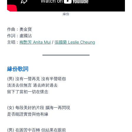
緣份
作曲：奧金寶
作詞：盧國沾
主唱：
梅艷芳 Anita Mui
/
張國榮 Leslie Cheung
緣份歌詞
(男) 沒有一聲再見 沒有半聲嗟怨
淡淡去但無言 過去終於過去
留下了當初一切在懷念
(女) 每段美好的片段 腦海一再閃現
是否能證實曾與他有緣
(男) 在困苦中百轉 但結果在眼前