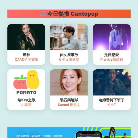
今日熱推 Cantopop
燈神
仙女座事故
是日戀愛
CANDY 王家晴
良少 x 陳健安
Frankie陳瑞輝
啱Key之歌
隕石與地球
哈姆雷特下班了
小薯茄
Sammi 鄭秀文
Kiri T