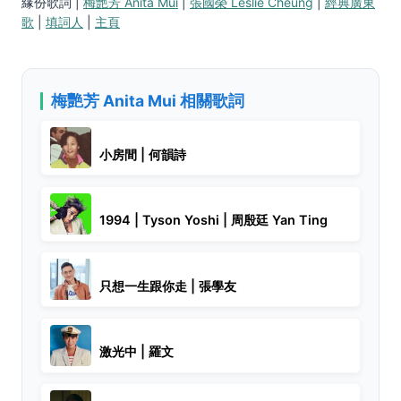
緣份歌詞 |
梅艷芳 Anita Mui
|
張國榮 Leslie Cheung
|
經典廣東
歌
|
填詞人
|
主頁
梅艷芳 Anita Mui 相關歌詞
小房間 | 何韻詩
1994 | Tyson Yoshi | 周殷廷 Yan Ting
只想一生跟你走 | 張學友
激光中 | 羅文