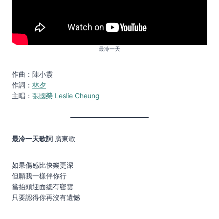
最冷一天
作曲：陳小霞
作詞：
林夕
主唱：
張國榮 Leslie Cheung
最冷一天歌詞
廣東歌
如果傷感比快樂更深
但願我一樣伴你行
當抬頭迎面總有密雲
只要認得你再沒有遺憾