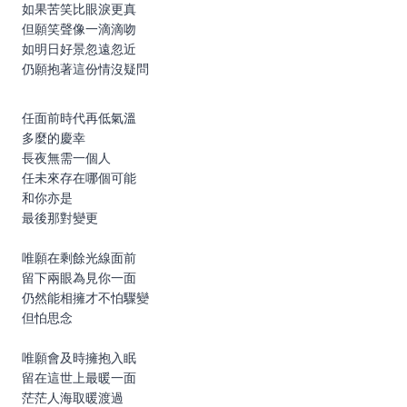
如果苦笑比眼淚更真
但願笑聲像一滴滴吻
如明日好景忽遠忽近
仍願抱著這份情沒疑問
任面前時代再低氣溫
多麼的慶幸
長夜無需一個人
任未來存在哪個可能
和你亦是
最後那對變更
唯願在剩餘光線面前
留下兩眼為見你一面
仍然能相擁才不怕驟變
但怕思念
唯願會及時擁抱入眠
留在這世上最暖一面
茫茫人海取暖渡過