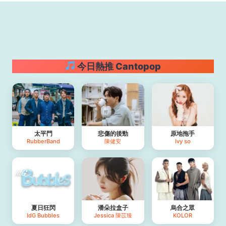
今日熱推 Cantopop
太平門
悲傷的後勁
原地拖手
RubberBand
陳健安
Ivy so
夏日狂閃
潘朵拉盒子
烏合之眾
IdG Bubbles
Jessica 陳苡臻
KOLOR