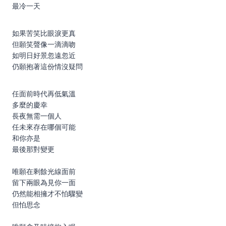
最冷一天
如果苦笑比眼淚更真
但願笑聲像一滴滴吻
如明日好景忽遠忽近
仍願抱著這份情沒疑問
任面前時代再低氣溫
多麼的慶幸
長夜無需一個人
任未來存在哪個可能
和你亦是
最後那對變更
唯願在剩餘光線面前
留下兩眼為見你一面
仍然能相擁才不怕驟變
但怕思念